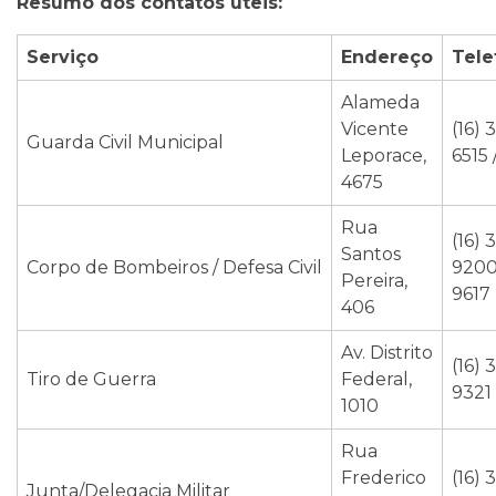
Resumo dos contatos úteis:
Serviço
Endereço
Tele
Alameda
Vicente
(16) 
Guarda Civil Municipal
Leporace,
6515 
4675
Rua
(16) 
Santos
Corpo de Bombeiros / Defesa Civil
9200
Pereira,
9617
406
Av. Distrito
(16) 
Tiro de Guerra
Federal,
9321
1010
Rua
Frederico
(16) 
Junta/Delegacia Militar