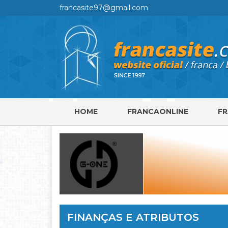
francasite97@gmail.com
HOME
FRANCAONLINE
F
FINANÇAS E ATRIBUTOS