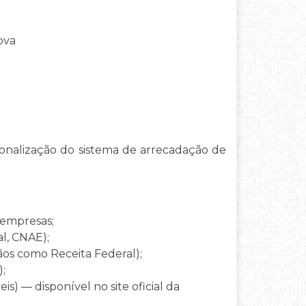
ova
ionalização do sistema de arrecadação de
e empresas;
al, CNAE);
ãos como Receita Federal);
);
s) — disponível no site oficial da