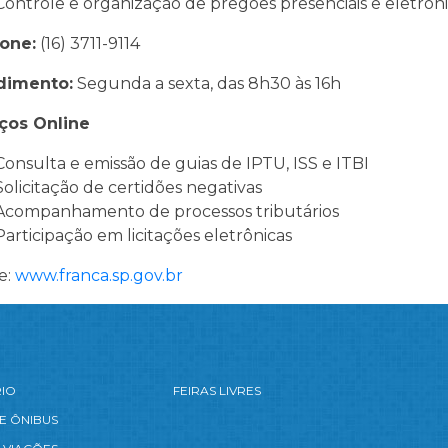
Controle e organização de pregões presenciais e eletrôni
one:
(16) 3711-9114
dimento:
Segunda a sexta, das 8h30 às 16h
ços Online
Consulta e emissão de guias de IPTU, ISS e ITBI
Solicitação de certidões negativas
Acompanhamento de processos tributários
Participação em licitações eletrônicas
e:
www.franca.sp.gov.br
RIO
FEIRAS LIVRES
E ÔNIBUS