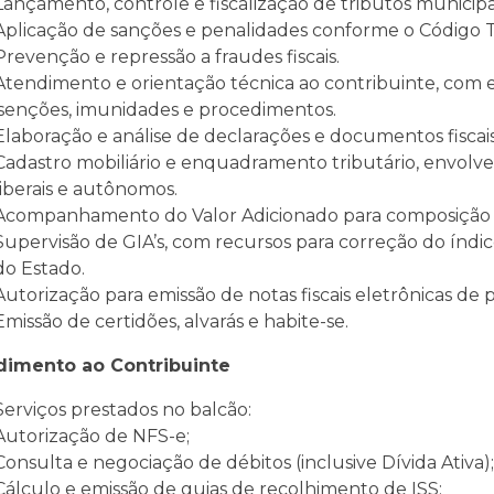
Lançamento, controle e fiscalização de tributos municipai
Aplicação de sanções e penalidades conforme o Código T
Prevenção e repressão a fraudes fiscais.
Atendimento e orientação técnica ao contribuinte, com e
isenções, imunidades e procedimentos.
Elaboração e análise de declarações e documentos fiscais
Cadastro mobiliário e enquadramento tributário, envolvendo
liberais e autônomos.
Acompanhamento do Valor Adicionado para composição d
Supervisão de GIA’s, com recursos para correção do índi
do Estado.
Autorização para emissão de notas fiscais eletrônicas de 
Emissão de certidões, alvarás e habite-se.
dimento ao Contribuinte
Serviços prestados no balcão:
Autorização de NFS-e;
Consulta e negociação de débitos (inclusive Dívida Ativa);
Cálculo e emissão de guias de recolhimento de ISS;