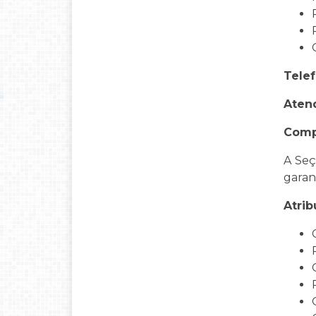
Telef
Aten
Comp
A Seç
garan
Atrib