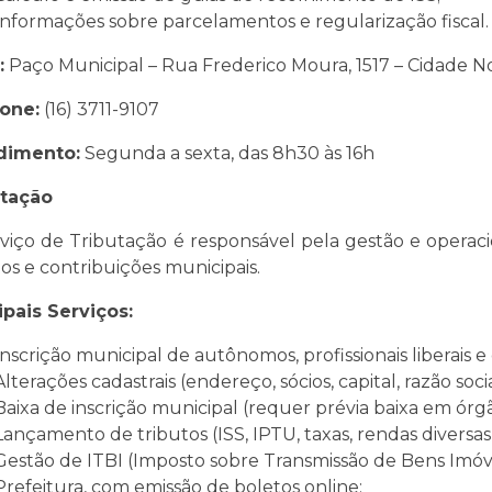
Informações sobre parcelamentos e regularização fiscal.
:
Paço Municipal – Rua Frederico Moura, 1517 – Cidade N
one:
(16) 3711-9107
dimento:
Segunda a sexta, das 8h30 às 16h
utação
viço de Tributação é responsável pela gestão e operac
tos e contribuições municipais.
ipais Serviços:
Inscrição municipal de autônomos, profissionais liberais 
Alterações cadastrais (endereço, sócios, capital, razão soci
Baixa de inscrição municipal (requer prévia baixa em órg
Lançamento de tributos (ISS, IPTU, taxas, rendas diversas
Gestão de ITBI (Imposto sobre Transmissão de Bens Imóvei
Prefeitura, com emissão de boletos online;