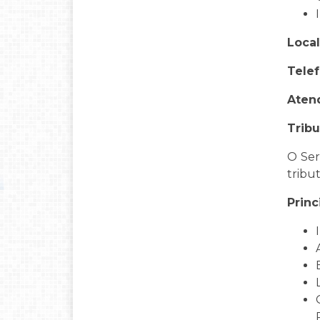
Local
Telef
Aten
Trib
O Ser
tribu
Princ