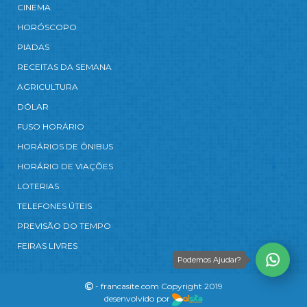
CINEMA
HORÓSCOPO
PIADAS
RECEITAS DA SEMANA
AGRICULTURA
DÓLAR
FUSO HORÁRIO
HORÁRIOS DE ÔNIBUS
HORÁRIO DE VIAÇÕES
LOTERIAS
TELEFONES ÚTEIS
PREVISÃO DO TEMPO
FEIRAS LIVRES
Podemos Ajudar?
- francasite.com Copyright 2019
desenvolvido por